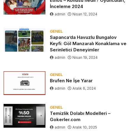
Ethos – Konusu nedir? Oyuncuları,
İnceleme 2024
admin
Nisan 12, 2024
GENEL
Sapanca’da Havuzlu Bungalov
Keyfi: Göl Manzaralı Konaklama ve
Serinletici Deneyimler
admin
Nisan 19, 2024
GENEL
Brufen Ne İşe Yarar
admin
Aralık 6, 2024
GENEL
Temizlik Dolabı Modelleri –
Gokerler.com
admin
Aralık 10, 2025