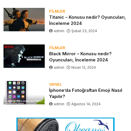
FILMLER
Titanic – Konusu nedir? Oyuncuları,
İnceleme 2024
admin
Şubat 23, 2024
FILMLER
Black Mirror – Konusu nedir?
Oyuncuları, İnceleme 2024
admin
Nisan 12, 2024
GENEL
İphone’da Fotoğraftan Emoji Nasıl
Yapılır?
admin
Ağustos 14, 2024