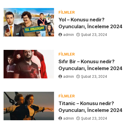
FILMLER
Yol – Konusu nedir?
Oyuncuları, İnceleme 2024
admin
Şubat 23, 2024
FILMLER
Sıfır Bir – Konusu nedir?
Oyuncuları, İnceleme 2024
admin
Şubat 23, 2024
FILMLER
Titanic – Konusu nedir?
Oyuncuları, İnceleme 2024
admin
Şubat 23, 2024