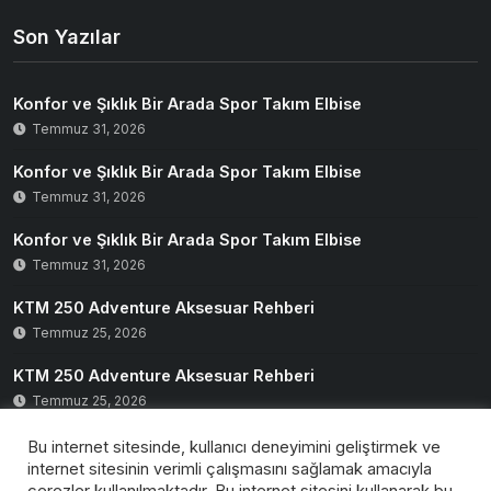
Son Yazılar
Konfor ve Şıklık Bir Arada Spor Takım Elbise
Temmuz 31, 2026
Konfor ve Şıklık Bir Arada Spor Takım Elbise
Temmuz 31, 2026
Konfor ve Şıklık Bir Arada Spor Takım Elbise
Temmuz 31, 2026
KTM 250 Adventure Aksesuar Rehberi
Temmuz 25, 2026
KTM 250 Adventure Aksesuar Rehberi
Temmuz 25, 2026
Bu internet sitesinde, kullanıcı deneyimini geliştirmek ve
internet sitesinin verimli çalışmasını sağlamak amacıyla