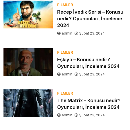
FILMLER
Recep İvedik Serisi – Konusu
nedir? Oyuncuları, İnceleme
2024
admin
Şubat 23, 2024
FILMLER
Eşkıya – Konusu nedir?
Oyuncuları, İnceleme 2024
admin
Şubat 23, 2024
FILMLER
The Matrix – Konusu nedir?
Oyuncuları, İnceleme 2024
admin
Şubat 23, 2024