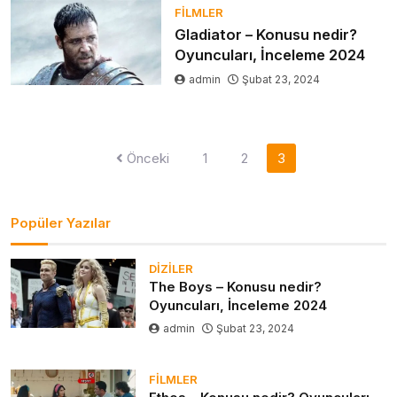
FILMLER
Gladiator – Konusu nedir?
Oyuncuları, İnceleme 2024
admin
Şubat 23, 2024
Yazı
Önceki
1
2
3
sayfalandırması
Popüler Yazılar
DIZILER
The Boys – Konusu nedir?
Oyuncuları, İnceleme 2024
admin
Şubat 23, 2024
FILMLER