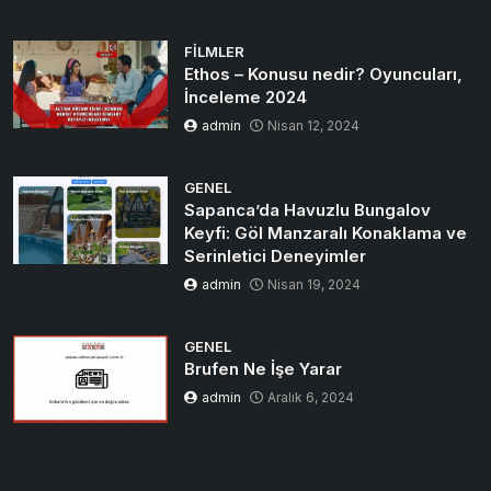
FILMLER
Ethos – Konusu nedir? Oyuncuları,
İnceleme 2024
admin
Nisan 12, 2024
GENEL
Sapanca’da Havuzlu Bungalov
Keyfi: Göl Manzaralı Konaklama ve
Serinletici Deneyimler
admin
Nisan 19, 2024
GENEL
Brufen Ne İşe Yarar
admin
Aralık 6, 2024