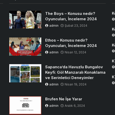
The Boys – Konusu nedir?
K
Oyuncuları, İnceleme 2024
admin
Şubat 23, 2024
K
Ethos – Konusu nedir?
K
Oyuncuları, İnceleme 2024
admin
Nisan 12, 2024
K
Sapanca’da Havuzlu Bungalov
Keyfi: Göl Manzaralı Konaklama
K
ve Serinletici Deneyimler
admin
Nisan 19, 2024
Brufen Ne İşe Yarar
admin
Aralık 6, 2024