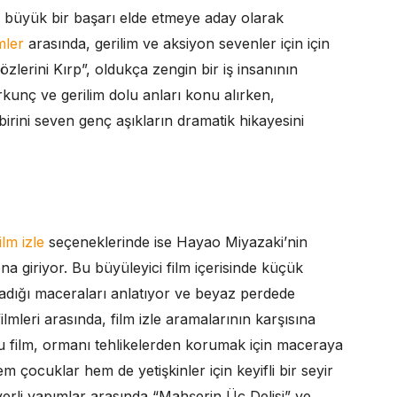
büyük bir başarı elde etmeye aday olarak
lmler
arasında, gerilim ve aksiyon sevenler için için
zlerini Kırp”, oldukça zengin bir iş insanının
rkunç ve gerilim dolu anları konu alırken,
birini seven genç aşıkların dramatik hikayesini
ilm izle
seçeneklerinde ise Hayao Miyazaki’nin
a giriyor. Bu büyüleyici film içerisinde küçük
adığı maceraları anlatıyor ve beyaz perdede
filmleri arasında, film izle aramalarının karşısına
u film, ormanı tehlikelerden korumak için maceraya
m çocuklar hem de yetişkinler için keyifli bir seyir
erli yapımlar arasında “Mahşerin Üç Delisi” ve