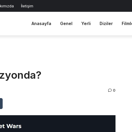
kımızda
İletişim
Anasayfa
Genel
Yerli
Diziler
Filml
izyonda?
0