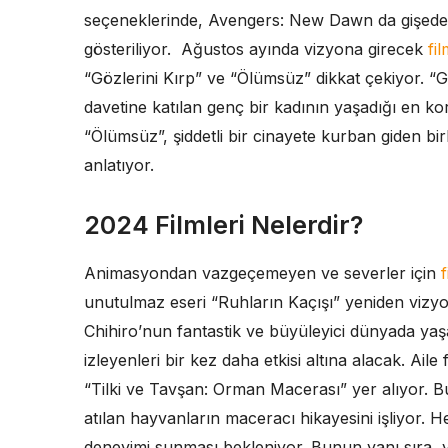
seçeneklerinde, Avengers: New Dawn da gişede 
gösteriliyor. Ağustos ayında vizyona girecek
fi
“Gözlerini Kırp” ve “Ölümsüz” dikkat çekiyor. “Gö
davetine katılan genç bir kadının yaşadığı en ko
“Ölümsüz”, şiddetli bir cinayete kurban giden bir
anlatıyor.
2024 Filmleri Nelerdir?
Animasyondan vazgeçemeyen ve severler için
f
unutulmaz eseri “Ruhların Kaçışı” yeniden vizyon
Chihiro’nun fantastik ve büyüleyici dünyada yaş
izleyenleri bir kez daha etkisi altına alacak. Aile 
“Tilki ve Tavşan: Orman Macerası” yer alıyor. B
atılan hayvanların maceracı hikayesini işliyor. He
deneyimi sunması bekleniyor. Bunun yanı sıra, y