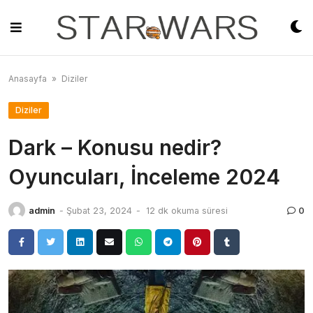
Skip
to
content
Anasayfa
»
Diziler
Diziler
Dark – Konusu nedir?
Oyuncuları, İnceleme 2024
admin
-
Şubat 23, 2024
-
12 dk okuma süresi
0