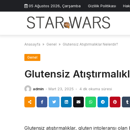
Skip
05 Ağustos 2026, Çarşamba
Gizlilik Politikası
Hak
to
content
Anasayfa
»
Genel
»
Glutensiz Atıştırmalıklar Nelerdir?
Genel
Glutensiz Atıştırmalık
admin
-
Mart 23, 2025
-
4 dk okuma süresi
Glutensiz atıştırmalıklar, gluten intoleransı olan 