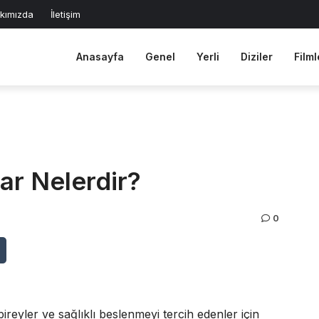
kımızda
İletişim
Anasayfa
Genel
Yerli
Diziler
Filml
lar Nelerdir?
0
bireyler ve sağlıklı beslenmeyi tercih edenler için