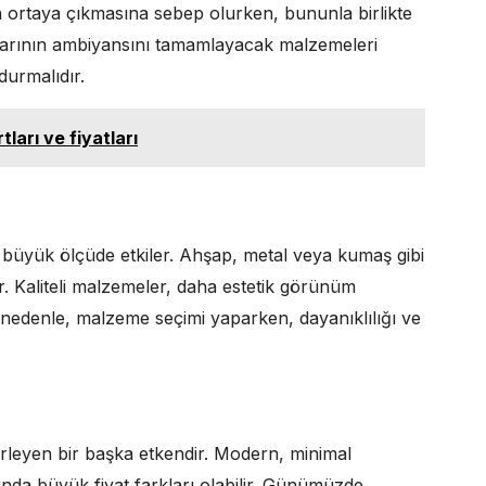
 ortaya çıkmasına sebep olurken, bununla birlikte
dalarının ambiyansını tamamlayacak malzemeleri
durmalıdır.
ları ve fiyatları
nı büyük ölçüde etkiler. Ahşap, metal veya kumaş gibi
urur. Kaliteli malzemeler, daha estetik görünüm
edenle, malzeme seçimi yaparken, dayanıklılığı ve
lirleyen bir başka etkendir. Modern, minimal
sında büyük fiyat farkları olabilir. Günümüzde