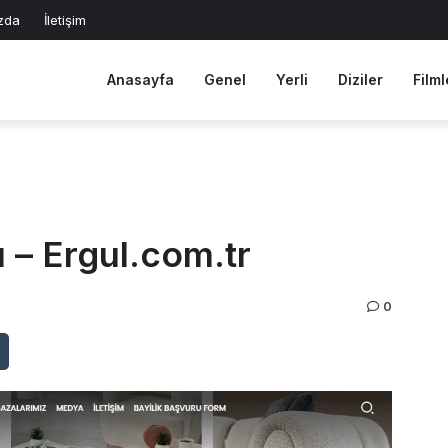
zda
İletişim
Anasayfa
Genel
Yerli
Diziler
Filml
ı – Ergul.com.tr
0