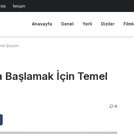
zda
İletişim
Anasayfa
Genel
Yerli
Diziler
Filml
el İpuçları
a Başlamak İçin Temel
0