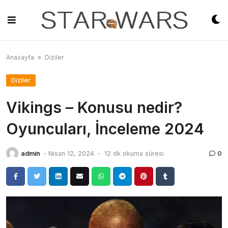
Skip
to
content
Anasayfa
»
Diziler
Diziler
Vikings – Konusu nedir?
Oyuncuları, İnceleme 2024
admin
-
Nisan 12, 2024
-
12 dk okuma süresi
0