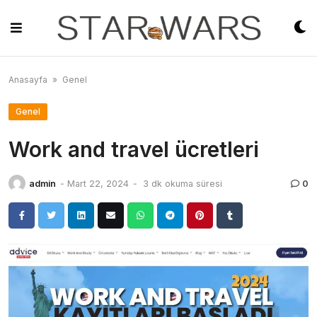
Skip
to
content
Anasayfa
»
Genel
Genel
Work and travel ücretleri
admin
-
Mart 22, 2024
-
3 dk okuma süresi
0