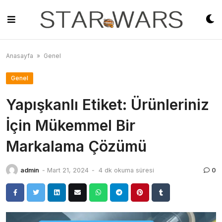
Skip
to
content
Anasayfa
»
Genel
Genel
Yapışkanlı Etiket: Ürünleriniz
İçin Mükemmel Bir
Markalama Çözümü
admin
-
Mart 21, 2024
-
4 dk okuma süresi
0